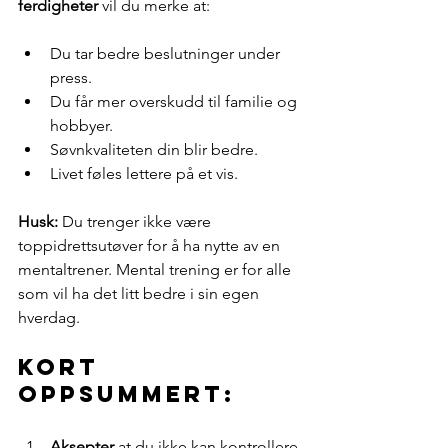
ferdigheter
 vil du merke at:
Du tar bedre beslutninger under 
press.
Du får mer overskudd til familie og 
hobbyer.
Søvnkvaliteten din blir bedre.
Livet føles lettere på et vis.
Husk:
 Du trenger ikke være 
toppidrettsutøver for å ha nytte av en 
mentaltrener. Mental trening er for alle 
som vil ha det litt bedre i sin egen 
hverdag.
Kort 
oppsummert:
Aksepter
 at du ikke kan kontrollere 