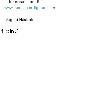
fit for et samarbeid! 
www.mentaleferdigheter.com
-Vegard Håskjold-
Se alle
Siste innlegg